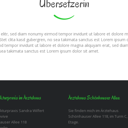
Übersetzerin
 elitr, sed diam nonumy eirmod tempor invidunt ut labore et dolore m
Stet clita kasd gubergren, no sea takimata sanctus est Lorem ipsum d
od tempor invidunt ut labore et dolore magna aliquyam erat, sed dia
 sea takimata sanctus est Lorem ipsum dolor sit amet.
turpraxis im Ärztehaus
Ärztehaus Schönhauser Allee
turpraxis Sandra Wilfert
Sie finden mich im Ärztehaus
ovive
Schönhauser Allee 118, im Turm C, 
auser Allee 118
Etage.
erlin