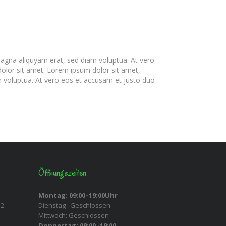
agna aliquyam erat, sed diam voluptua. At vero
olor sit amet. Lorem ipsum dolor sit amet,
m voluptua. At vero eos et accusam et justo duo
Öffnungszeiten
Montag: 09:00–19:00Uhr
2.
Dienstag : Geschlossen
Mittwoch: Geschlossen
Donnertag: 09:00 -19:00