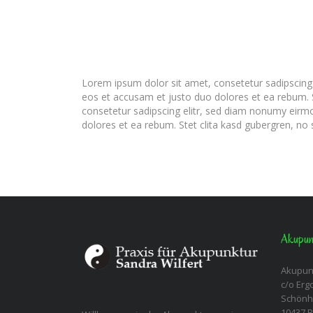
Lorem ipsum dolor sit amet, consetetur sadipscing
eos et accusam et justo duo dolores et ea rebum. 
consetetur sadipscing elitr, sed diam nonumy eirm
dolores et ea rebum. Stet clita kasd gubergren, no
Akupunk
Akupunk
c/o Erg
Schönh
10437 B