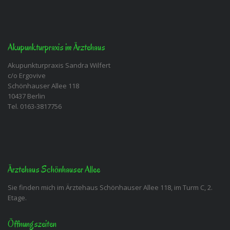
Akupunkturpraxis im Ärztehaus
Akupunkturpraxis Sandra Wilfert
c/o Ergovive
Schönhauser Allee 118
10437 Berlin
Tel. 0163-3817756
Ärztehaus Schönhauser Allee
Sie finden mich im Ärztehaus Schönhauser Allee 118, im Turm C, 2.
Etage.
Öffnungszeiten