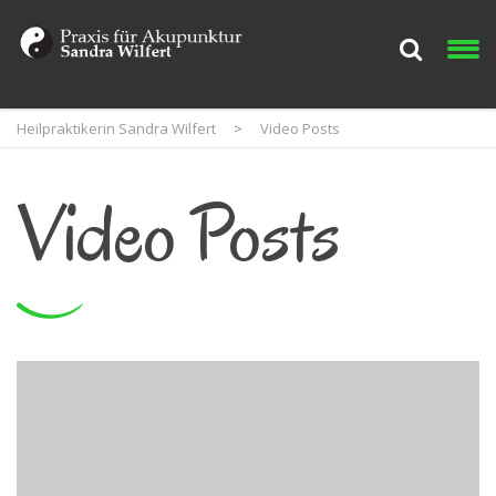
Heilpraktikerin Sandra Wilfert
>
Video Posts
Video Posts