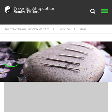
Heilpraktikerin Sandra Wilfert
>
Service
>
drei